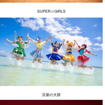
SUPER☆GiRLS
豆柴の大群