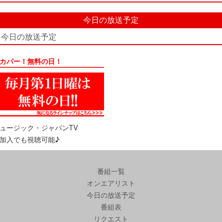
今日の放送予定
今日の放送予定
カパー！無料の日！
ュージック・ジャパンTV
加入でも視聴可能♪
番組一覧
オンエアリスト
今日の放送予定
番組表
リクエスト