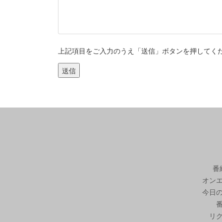
上記項目をご入力のうえ「送信」ボタンを押してくだ
番
オン
今日
リ