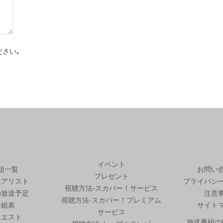
さい｡
イベント
組一覧
お問い
プレゼント
エアリスト
プライバシ
視聴方法-スカパー！サービス
の放送予定
注意
視聴方法-スカパー！プレミアム
番組表
サイト
サービス
クエスト
放送番組の