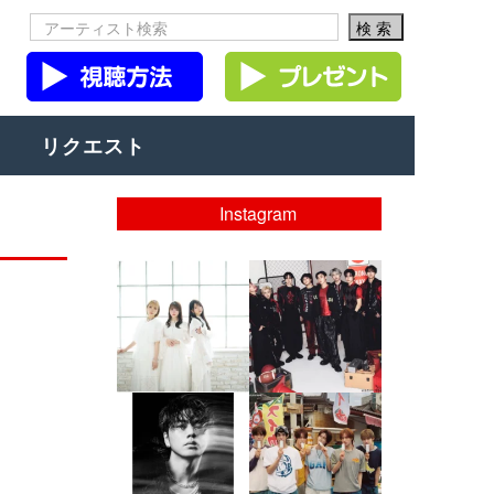
リクエスト
Instagram
musicjapantv
musicjapantv
💡8/5(水)特番放送！
💡08/05(水)23:00特番
...
放送！
...
8月 4
8月 4
4
0
4
0
musicjapantv
musicjapantv
💡8月特番放送決定！
💡8月特番放送決定！
...
...
8月 4
8月 4