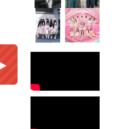
110
0
5
0
musicjapantv
musicjapantv
💡8月特番放送決定！
💡8月特番放送決定！
...
...
8月 4
8月 4
1
0
1
0