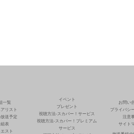
イベント
組一覧
お問い
プレゼント
エアリスト
プライバシ
視聴方法-スカパー！サービス
の放送予定
注意
視聴方法-スカパー！プレミアム
番組表
サイト
サービス
クエスト
放送番組の