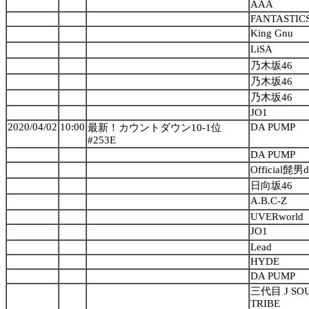
AAA
FANTASTICS
King Gnu
LiSA
乃木坂46
乃木坂46
乃木坂46
JO1
2020/04/02
10:00
DA PUMP
最新！カウントダウン10-1位
#253E
DA PUMP
Official髭男d
日向坂46
A.B.C-Z
UVERworld
JO1
Lead
HYDE
DA PUMP
三代目 J SOU
TRIBE