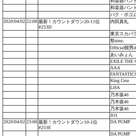
和楽器バン
和楽器バン
パク・ボゴ
2020/04/02
22:00
最新！カウントダウン20-11位
内田真礼
#253D
東京スカパ
祭nine.
Official髭男d
あいみょん
EXILE THE
AAA
FANTASTICS
King Gnu
LiSA
乃木坂46
乃木坂46
乃木坂46
JO1
2020/04/02
23:00
DA PUMP
最新！カウントダウン10-1位
#253E
DA PUMP