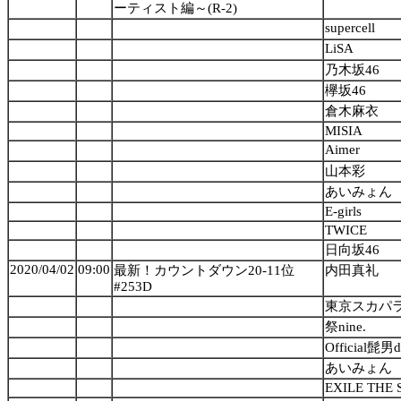
ーティスト編～(R-2)
supercell
LiSA
乃木坂46
欅坂46
倉木麻衣
MISIA
Aimer
山本彩
あいみょん
E-girls
TWICE
日向坂46
2020/04/02
09:00
最新！カウントダウン20-11位
内田真礼
#253D
東京スカパ
祭nine.
Official髭男d
あいみょん
EXILE THE