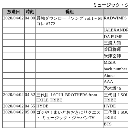
ミュージック・ジャパン
放送日
時刻
番組
2020/04/02
04:00
RADWIMPS
最強ダウンロードソング vol.1～M
コレ #772
[ALEXANDR
DA PUMP
三浦大知
菅田将暉
米津玄師
MISIA
back number
Aimer
AAA
乃木坂46
2020/04/02
04:52
三代目 J SOUL BROTHERS from
三代目 J SOU
EXILE TRIBE
TRIBE
2020/04/02
04:55
HYDE
HYDE
2020/04/02
05:00
ゴジや！まいどおおきにリクエス
三代目 J SOU
TRIBE
ト ミュージック・ジャパンTV
BTS