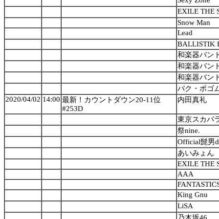
Sexy Zone
EXILE THE
Snow Man
Lead
BALLISTIK 
和楽器バン
和楽器バン
和楽器バン
パク・ボゴ
2020/04/02
14:00
最新！カウントダウン20-11位
内田真礼
#253D
東京スカパ
祭nine.
Official髭男d
あいみょん
EXILE THE
AAA
FANTASTICS
King Gnu
LiSA
乃木坂46