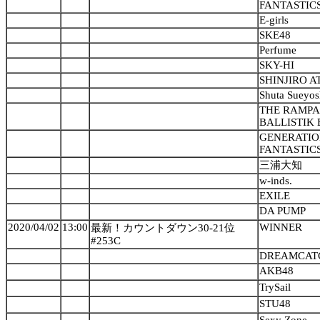
FANTASTICS
E-girls
SKE48
Perfume
SKY-HI
SHINJIRO A
Shuta Sueyosh
THE RAMPAG
BALLISTIK 
GENERATION
FANTASTICS
三浦大知
w-inds.
EXILE
DA PUMP
2020/04/02
13:00
WINNER
最新！カウントダウン30-21位
#253C
DREAMCAT
AKB48
TrySail
STU48