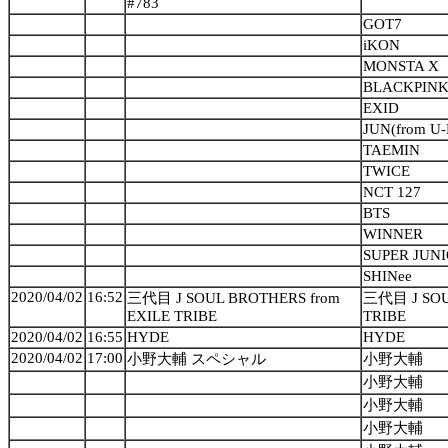
#783
GOT7
iKON
MONSTA X
BLACKPIN
EXID
JUN(from U-
TAEMIN
TWICE
NCT 127
BTS
WINNER
SUPER JUN
SHINee
2020/04/02
16:52
三代目 J SOUL BROTHERS from
三代目 J SOU
EXILE TRIBE
TRIBE
2020/04/02
16:55
HYDE
HYDE
2020/04/02
17:00
小野大輔 スペシャル
小野大輔
小野大輔
小野大輔
小野大輔