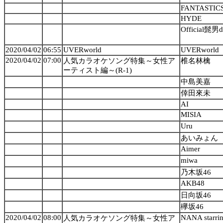
FANTASTICS
HYDE
Official髭男d
2020/04/02
06:55
UVERworld
UVERworld
2020/04/02
07:00
人気カラオケソング特集～女性ア
椎名林檎
ーティスト編～(R-1)
中島美嘉
倖田來未
AI
MISIA
Uru
あいみょん
Aimer
miwa
乃木坂46
AKB48
日向坂46
欅坂46
2020/04/02
08:00
NANA starr
人気カラオケソング特集～女性ア