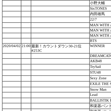
小野大輔
SixTONES
内田雄馬
22/7
MAN WITH 
MAN WITH 
MAN WITH 
BTS
2020/04/02
21:00
WINNER
最新！カウントダウン30-21位
#253C
DREAMCAT
AKB48
TrySail
STU48
Sexy Zone
EXILE THE
Snow Man
Lead
BALLISTIK 
和楽器バン