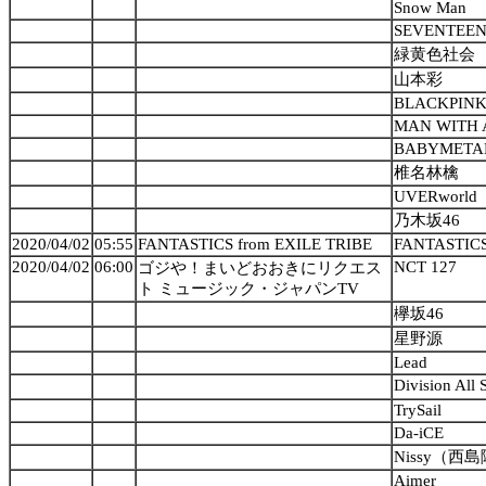
Snow Man
SEVENTEE
緑黄色社会
山本彩
BLACKPIN
MAN WITH 
BABYMETA
椎名林檎
UVERworld
乃木坂46
2020/04/02
05:55
FANTASTICS from EXILE TRIBE
FANTASTICS
2020/04/02
06:00
NCT 127
ゴジや！まいどおおきにリクエス
ト ミュージック・ジャパンTV
欅坂46
星野源
Lead
Division All S
TrySail
Da-iCE
Nissy（西
Aimer