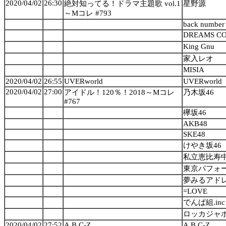
2020/04/02
26:30
絶対知ってる！ドラマ主題歌 vol.1
星野源
～Mコレ #793
back number
DREAMS C
King Gnu
家入レオ
MISIA
2020/04/02
26:55
UVERworld
UVERworld
2020/04/02
27:00
アイドル！120％！2018～Mコレ
乃木坂46
#767
欅坂46
AKB48
SKE48
けやき坂46
私立恵比寿
東京パフォ
夢みるアド
=LOVE
でんぱ組.inc
ロッカジャ
2020/04/02
27:52
A.B.C-Z
A.B.C-Z