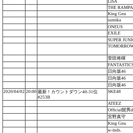
LiSA
THE RAMPAG
King Gnu
sumika
ONEUS
EXILE
SUPER JUN
TOMORROW
菅田将暉
FANTASTICS
日向坂46
日向坂46
日向坂46
2020/04/02
20:00
SKE48
最新！カウントダウン40-31位
#253B
ATEEZ
Official髭男d
宮野真守
King Gnu
w-inds.