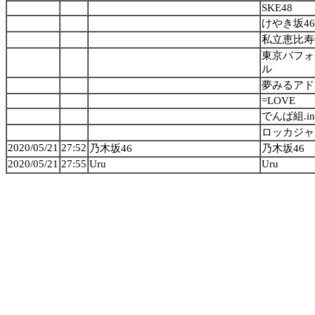
SKE48
けやき坂46
私立恵比寿
東京パフォ
ル
夢みるアド
=LOVE
でんぱ組.in
ロッカジャ
2020/05/21
27:52
乃木坂46
乃木坂46
2020/05/21
27:55
Uru
Uru