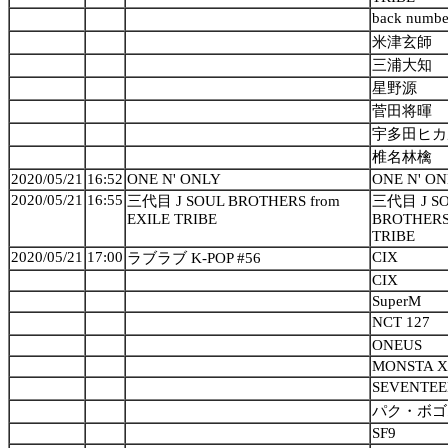
back numbe
米津玄師
三浦大知
星野源
菅田将暉
宇多田ヒカ
椎名林檎
2020/05/21
16:52
ONE N' ONLY
ONE N' O
2020/05/21
16:55
三代目 J SOUL BROTHERS from
三代目 J S
EXILE TRIBE
BROTHERS 
TRIBE
2020/05/21
17:00
CIX
ラブラブ K-POP #56
CIX
SuperM
NCT 127
ONEUS
MONSTA X
SEVENTE
パク・ボゴ
SF9