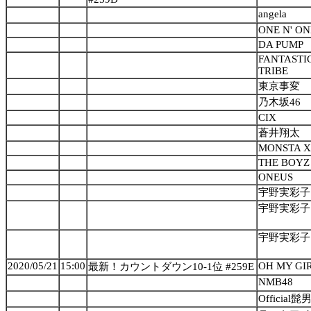
angela
ONE N' O
DA PUMP
FANTASTIC
TRIBE
東京事変
乃木坂46
CIX
蒼井翔太
MONSTA X
THE BOYZ
ONEUS
宇野実彩子 
宇野実彩子 
宇野実彩子 
2020/05/21
15:00
OH MY GI
最新！カウントダウン10-1位 #259E
NMB48
Official髭