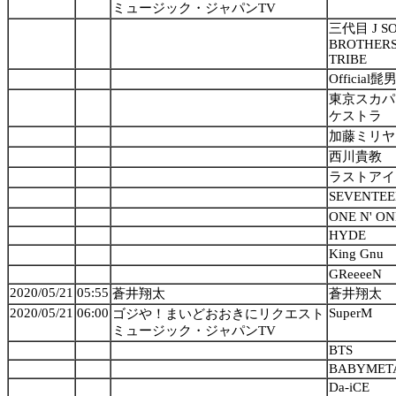
ミュージック・ジャパンTV
三代目 J S
BROTHERS 
TRIBE
Official髭
東京スカパ
ケストラ
加藤ミリヤ
西川貴教
ラストアイ
SEVENTE
ONE N' O
HYDE
King Gnu
GReeeeN
2020/05/21
05:55
蒼井翔太
蒼井翔太
2020/05/21
06:00
SuperM
ゴジや！まいどおおきにリクエスト
ミュージック・ジャパンTV
BTS
BABYMET
Da-iCE