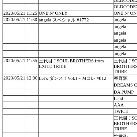
OLDCODE
OLDCODE
2020/05/21
11:25
ONE N' ONLY
ONE N' O
2020/05/21
11:30
angela
angela スペシャル #1772
angela
angela
angela
angela
angela
2020/05/21
11:55
三代目 J SOUL BROTHERS from
三代目 J S
EXILE TRIBE
BROTHERS 
TRIBE
2020/05/21
12:00
Let’s ダンス！Vol.1～Mコレ #812
星野源
DREAMS C
DA PUMP
Lead
AAA
TWICE
三代目 J S
BROTHERS 
TRIBE
w-inds.