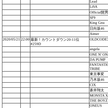
Lead
LiSA
Official髭
SF9
King Gnu
日向坂46
Aimer
2020/05/21
22:00
OLDCODE
最新！カウントダウン20-11位
#259D
angela
ONE N' O
DA PUMP
FANTASTIC
TRIBE
東京事変
乃木坂46
CIX
蒼井翔太
MONSTA X
THE BOYZ
ONEUS