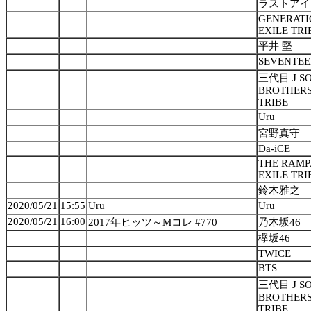
ラストアイ
GENERATI
EXILE TRI
平井 堅
SEVENTE
三代目 J S
BROTHERS 
TRIBE
Uru
宮野真守
Da-iCE
THE RAMP
EXILE TRI
鈴木雅之
2020/05/21
15:55
Uru
Uru
2020/05/21
16:00
2017年ヒッツ～Mコレ #770
乃木坂46
欅坂46
TWICE
BTS
三代目 J S
BROTHERS 
TRIBE