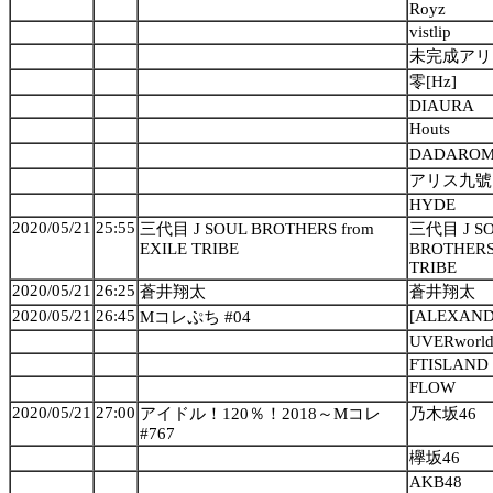
Royz
vistlip
未完成アリ
零[Hz]
DIAURA
Houts
DADARO
アリス九號
HYDE
2020/05/21
25:55
三代目 J SOUL BROTHERS from
三代目 J S
EXILE TRIBE
BROTHERS 
TRIBE
2020/05/21
26:25
蒼井翔太
蒼井翔太
2020/05/21
26:45
[ALEXAND
Mコレぷち #04
UVERworl
FTISLAND
FLOW
2020/05/21
27:00
アイドル！120％！2018～Mコレ
乃木坂46
#767
欅坂46
AKB48