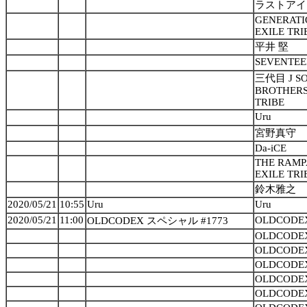
ラストアイ
GENERATI
EXILE TRI
平井 堅
SEVENTE
三代目 J S
BROTHERS 
TRIBE
Uru
宮野真守
Da-iCE
THE RAMP
EXILE TRI
鈴木雅之
2020/05/21
10:55
Uru
Uru
2020/05/21
11:00
OLDCODE
OLDCODEX スペシャル #1773
OLDCODE
OLDCODE
OLDCODE
OLDCODE
OLDCODE