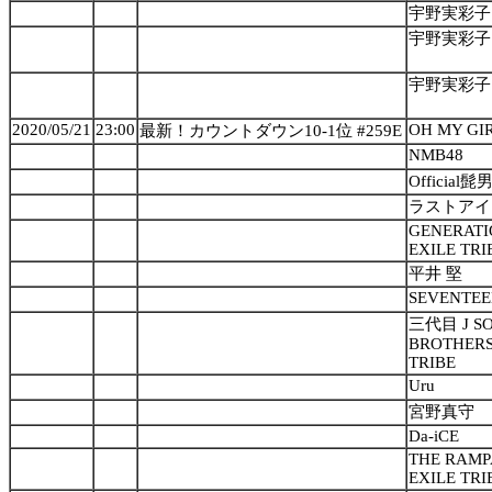
宇野実彩子 
宇野実彩子 
宇野実彩子 
2020/05/21
23:00
OH MY GI
最新！カウントダウン10-1位 #259E
NMB48
Official髭
ラストアイ
GENERATI
EXILE TRI
平井 堅
SEVENTE
三代目 J S
BROTHERS 
TRIBE
Uru
宮野真守
Da-iCE
THE RAMP
EXILE TRI