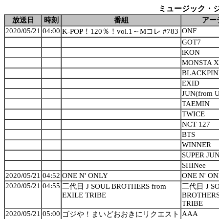
ミュージック・ジャパン
放送日
時刻
番組
アー
2020/05/21
04:00
ONF
K-POP！120％！vol.1～Mコレ #783
GOT7
iKON
MONSTA X
BLACKPI
EXID
JUN(from U
TAEMIN
TWICE
NCT 127
BTS
WINNER
SUPER JU
SHINee
2020/05/21
04:52
ONE N' ONLY
ONE N' O
2020/05/21
04:55
三代目 J SOUL BROTHERS from
三代目 J S
EXILE TRIBE
BROTHERS 
TRIBE
2020/05/21
05:00
AAA
ゴジや！まいどおおきにリクエスト