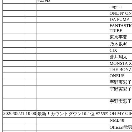
#259D
angela
ONE N' O
DA PUMP
FANTASTIC
TRIBE
東京事変
乃木坂46
CIX
蒼井翔太
MONSTA X
THE BOYZ
ONEUS
宇野実彩子 
宇野実彩子 
宇野実彩子 
2020/05/21
10:00
OH MY GI
最新！カウントダウン10-1位 #259E
NMB48
Official髭