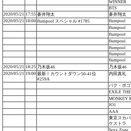
WINNER
BTS
2020/05/21
17:55
蒼井翔太
蒼井翔太
2020/05/21
18:00
flumpool
flumpool スペシャル #1785
flumpool
flumpool
flumpool
flumpool
flumpool
flumpool
2020/05/21
18:25
乃木坂46
乃木坂46
2020/05/21
19:00
最新！カウントダウン50-41位
内田真礼
#259A
パク・ボゴ
EXILE TH
MONKEY 
JO1
AAA
東京スカパ
ケストラ
Sexy Zone