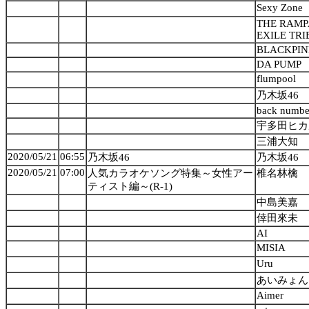
Sexy Zone
THE RAMP
EXILE TRI
BLACKPI
DA PUMP
flumpool
乃木坂46
back numbe
宇多田ヒカ
三浦大知
2020/05/21
06:55
乃木坂46
乃木坂46
2020/05/21
07:00
人気カラオケソング特集～女性アー
椎名林檎
ティスト編～(R-1)
中島美嘉
倖田來未
AI
MISIA
Uru
あいみょん
Aimer