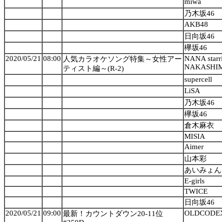
miwa
乃木坂46
AKB48
日向坂46
欅坂46
2020/05/21
08:00
NANA star
人気カラオケソング特集～女性アー
NAKASHI
ティスト編～(R-2)
supercell
LiSA
乃木坂46
欅坂46
倉木麻衣
MISIA
Aimer
山本彩
あいみょん
E-girls
TWICE
日向坂46
2020/05/21
09:00
OLDCODE
最新！カウントダウン20-11位