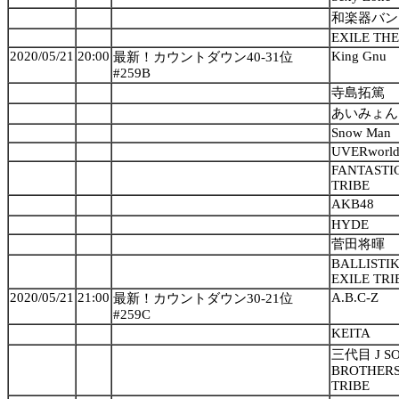
和楽器バン
EXILE TH
2020/05/21
20:00
King Gnu
最新！カウントダウン40-31位
#259B
寺島拓篤
あいみょん
Snow Man
UVERworl
FANTASTIC
TRIBE
AKB48
HYDE
菅田将暉
BALLISTIK
EXILE TRI
2020/05/21
21:00
A.B.C-Z
最新！カウントダウン30-21位
#259C
KEITA
三代目 J S
BROTHERS 
TRIBE