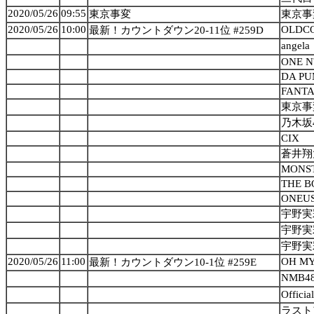
2020/05/26
09:55
東京事変
東京事
2020/05/26
10:00
OLDC
最新！カウントダウン20-11位 #259D
angela
ONE N
DA PU
FANTA
東京事
乃木坂
CIX
蒼井翔
MONS
THE B
ONEU
宇野実彩
宇野実彩
宇野実彩
2020/05/26
11:00
OH MY
最新！カウントダウン10-1位 #259E
NMB4
Offici
ラスト