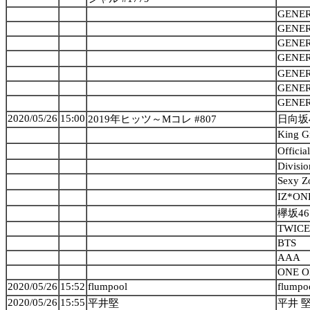
GENER
GENER
GENER
GENER
GENER
GENER
GENER
2020/05/26
15:00
2019年ヒッツ～Mコレ #807
日向坂
King G
Offici
Divisio
Sexy Z
IZ*ON
欅坂46
TWICE
BTS
AAA
ONE O
2020/05/26
15:52
flumpool
flumpo
2020/05/26
15:55
平井堅
平井 