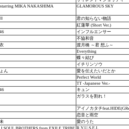
starring MIKA NAKASHIMA
GLAMOROUS SKY
ll
君の知らない物語
紅蓮華 (Short Ver.)
46
インフルエンサー
不協和音
衣
渡月橋 ～君 想ふ～
Everything
蝶々結び
イチリンソウ
ょん
愛を伝えたいだとか
Perfect World
TT -Japanese Ver.-
46
キュン
ガラスを割れ！
アイノカタチfeat.HIDE(GRe
恋音と雨空
未
愛のうた
R.Y.U.S.E.I.
 SOUL BROTHERS from EXILE TRIBE