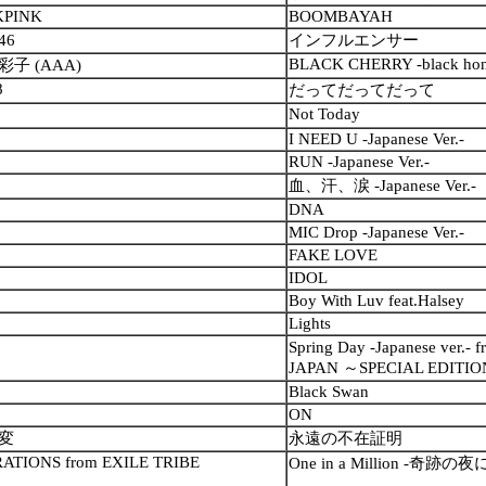
KPINK
BOOMBAYAH
46
インフルエンサー
BLACK CHERRY -black hon
子 (AAA)
8
だってだってだって
Not Today
I NEED U -Japanese Ver.-
RUN -Japanese Ver.-
血、汗、涙 -Japanese Ver.-
DNA
MIC Drop -Japanese Ver.-
FAKE LOVE
IDOL
Boy With Luv feat.Halsey
Lights
Spring Day -Japanese ve
JAPAN ～SPECIAL EDITI
Black Swan
ON
変
永遠の不在証明
ATIONS from EXILE TRIBE
One in a Million -奇跡の夜