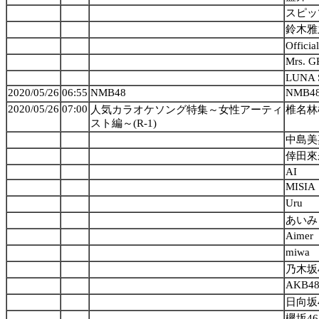
スピッ
鈴木雅
Offici
Mrs. 
LUNA 
2020/05/26
06:55
NMB48
NMB4
2020/05/26
07:00
人気カラオケソング特集～女性アーティ
椎名林
スト編～(R-1)
中島美
倖田來
AI
MISIA
Uru
あいみ
Aimer
miwa
乃木坂
AKB4
日向坂
欅坂46