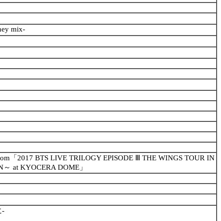
ey mix-
r.- from「2017 BTS LIVE TRILOGY EPISODE Ⅲ THE WINGS TOUR IN
ON～ at KYOCERA DOME」
に-