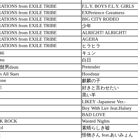
ATIONS from EXILE TRIBE
F.L.Y. BOYS F.L.Y. GIRLS
ATIONS from EXILE TRIBE
EXPerience Greatness
ATIONS from EXILE TRIBE
BIG CITY RODEO
ATIONS from EXILE TRIBE
少年
ATIONS from EXILE TRIBE
ALRIGHT! ALRIGHT!
ATIONS from EXILE TRIBE
AGEHA
ATIONS from EXILE TRIBE
ヒラヒラ
46
キュン
nu
白日
Pretender
al髭男dism
n All Stars
Hoodstar
one
麒麟の子
E
好きと言わせたい
黒い羊
LIKEY -Japanese Ver.-
Boy With Luv feat.Halsey
BAD LOVE
K ROCK
Wasted Nights
ol
素晴らしき嘘
堅
怪物さん feat.あいみょん