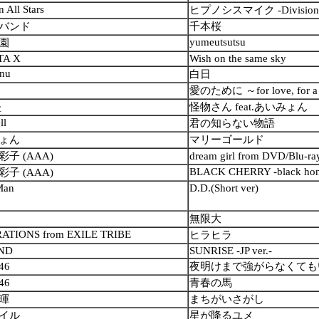
n All Stars
ヒプノシスマイク -Division R
バンド
千本桜
yumeutsutsu
園
TA X
Wish on the same sky
nu
白日
愛のために ～for love, for a
堅
怪物さん feat.あいみょん
ll
君の知らない物語
ょん
マリーゴールド
子 (AAA)
dream girl from DVD/Blu
BLACK CHERRY -black hon
子 (AAA)
Man
D.D.(Short ver)
無限大
ATIONS from EXILE TRIBE
ヒラヒラ
ND
SUNRISE -JP ver.-
46
夜明けまで強がらなくても
46
青春の馬
暉
まちがいさがし
イル
星が降るユメ