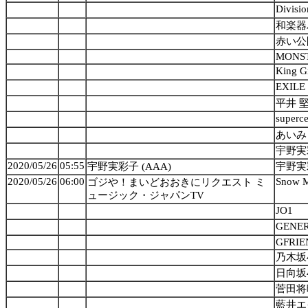
Divisio
和楽器
赤い公
MONS
King G
EXILE
平井 
superce
あいみ
宇野実彩
2020/05/26
05:55
宇野実彩子 (AAA)
宇野実彩
2020/05/26
06:00
Snow 
ゴジや！まいどおおきにリクエスト ミ
ュージック・ジャパンTV
JO1
GENER
GFRIE
乃木坂
日向坂
菅田将
藍井エ