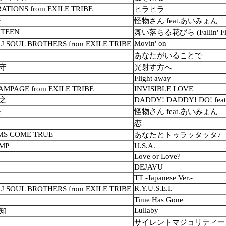
ATIONS from EXILE TRIBE
ヒラヒラ
堅
怪物さん feat.あいみょん
NTEEN
舞い落ちる花びら (Fallin' Fl
Movin' on
 SOUL BROTHERS from EXILE TRIBE
あなたがいることで
守
光射す方へ
Flight away
AMPAGE from EXILE TRIBE
INVISIBLE LOVE
之
DADDY! DADDY! DO! fe
堅
怪物さん feat.あいみょん
恋
MS COME TRUE
あなたとトゥラッタッタ♪
MP
U.S.A.
Love or Love?
DEJAVU
TT -Japanese Ver.-
R.Y.U.S.E.I.
 SOUL BROTHERS from EXILE TRIBE
Time Has Gone
Lullaby
知
サイレントマジョリティー