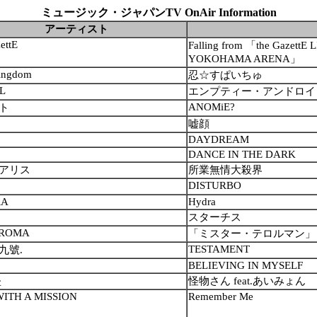
ミュージック・ジャパンTV OnAir Information
アーティスト
ettE
Falling from 「the Gazet
YOKOHAMA ARENA」
ingdom
忍☆すぱいちゅ
L
エンプティー・アンドロイ
ANOMiE?
ト
嘘顔
DAYDREAM
DANCE IN THE DARK
アリス
所業無情大殺界
DISTURBO
RA
Hydra
スターチス
ROMA
「ミスター・テロルマン」
TESTAMENT
九號.
BELIEVING IN MYSELF
堅
怪物さん feat.あいみょん
ITH A MISSION
Remember Me