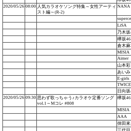
2020/05/26
08:00
NANA 
人気カラオケソング特集～女性アーティ
スト編～(R-2)
superce
LiSA
乃木坂
欅坂46
倉木麻
MISIA
Aimer
山本彩
あいみ
E-girls
TWICE
日向坂
2020/05/26
09:30
思わず歌っちゃう♪カラオケ定番ソング
欅坂46
vol.1～Mコレ #808
MISIA
AAA
倖田來
三代目 J