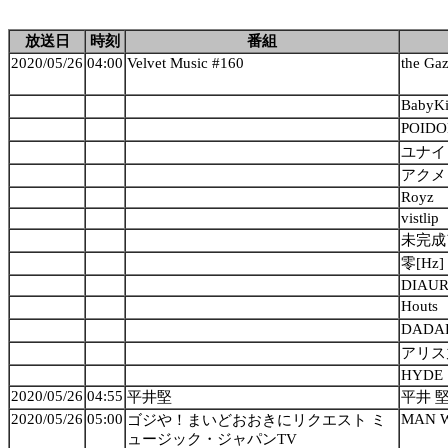
放送日
時刻
番組
2020/05/26
04:00
Velvet Music #160
the Gaz
BabyK
POIDO
ユナイ
アクメ
Royz
vistlip
未完成
零[Hz]
DIAU
Houts
DADA
アリス
HYDE
2020/05/26
04:55
平井堅
平井 
2020/05/26
05:00
MAN W
ゴジや！まいどおおきにリクエスト ミ
ュージック・ジャパンTV