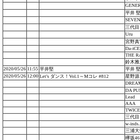
GENER
平井 
SEVE
三代目 J
Uru
宮野真
Da-iCE
THE R
鈴木雅
2020/05/26
11:55
平井堅
平井 
2020/05/26
12:00
Let’s ダンス！Vol.1～Mコレ #812
星野源
DREA
DA PU
Lead
AAA
TWICE
三代目 J
w-inds.
三浦大
欅坂46