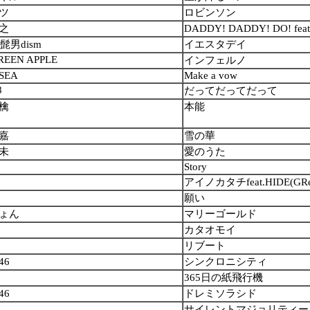
ツ
ロビンソン
之
DADDY! DADDY! DO! fe
al髭男dism
イエスタデイ
GREEN APPLE
インフェルノ
SEA
Make a vow
8
だってだってだって
檎
本能
嘉
雪の華
未
愛のうた
Story
アイノカタチfeat.HIDE(GRe
願い
ょん
マリーゴールド
カタオモイ
リブート
46
シンクロニシティ
8
365日の紙飛行機
46
ドレミソラシド
サイレントマジョリティー