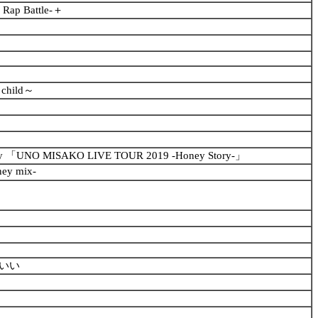
ap Battle-＋
 child～
-ray 「UNO MISAKO LIVE TOUR 2019 -Honey Story-」
ey mix-
いい