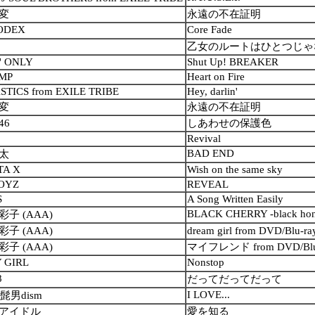
変
永遠の不在証明
ODEX
Core Fade
乙女のルートはひとつじゃ
' ONLY
Shut Up! BREAKER
MP
Heart on Fire
STICS from EXILE TRIBE
Hey, darlin'
変
永遠の不在証明
46
しあわせの保護色
Revival
BAD END
太
TA X
Wish on the same sky
OYZ
REVEAL
S
A Song Written Easily
BLACK CHERRY -black hon
子 (AAA)
子 (AAA)
dream girl from DVD/Blu
子 (AAA)
マイフレンド from DVD/Blu-r
 GIRL
Nonstop
8
だってだってだって
I LOVE...
al髭男dism
アイドル
愛を知る