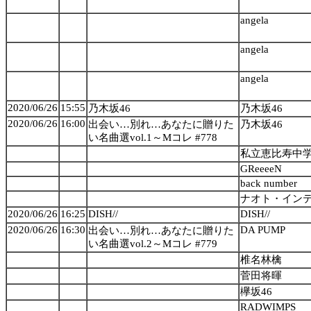
angela
angela
angela
2020/06/26
15:55
乃木坂46
乃木坂46
2020/06/26
16:00
出会い…別れ…あなたに贈りた
乃木坂46
い名曲選vol.1～Mコレ #778
私立恵比寿中
GReeeeN
back number
ナオト・イン
2020/06/26
16:25
DISH//
DISH//
2020/06/26
16:30
DA PUMP
出会い…別れ…あなたに贈りた
い名曲選vol.2～Mコレ #779
椎名林檎
菅田将暉
欅坂46
RADWIMPS