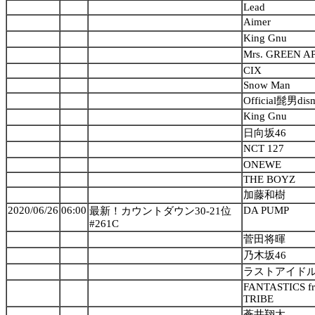
Lead
Aimer
King Gnu
Mrs. GREEN A
CIX
Snow Man
Official髭男dis
King Gnu
日向坂46
NCT 127
ONEWE
THE BOYZ
加藤和樹
2020/06/26
06:00
DA PUMP
最新！カウントダウン30-21位
#261C
菅田将暉
乃木坂46
ラストアイド
FANTASTICS f
TRIBE
蒼井翔太