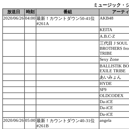
ミュージック・ジャパン
放送日
時刻
番組
アーテ
2020/06/26
04:00
AKB48
最新！カウントダウン50-41位
#261A
KEITA
A.B.C-Z
三代目 J SOUL
BROTHERS fro
TRIBE
Sexy Zone
BALLISTIK BO
EXILE TRIBE
あいみょん
HYDE
SF9
OLDCODEX
Da-iCE
Da-iCE
Da-iCE
2020/06/26
05:00
angela
最新！カウントダウン40-31位
#261B