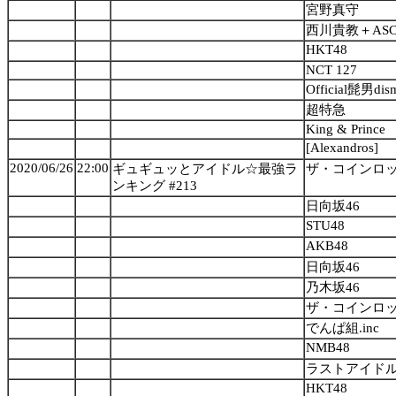
宮野真守
西川貴教＋AS
HKT48
NCT 127
Official髭男dis
超特急
King & Prince
[Alexandros]
2020/06/26
22:00
ギュギュッとアイドル☆最強ラ
ザ・コインロ
ンキング #213
日向坂46
STU48
AKB48
日向坂46
乃木坂46
ザ・コインロ
でんぱ組.inc
NMB48
ラストアイド
HKT48