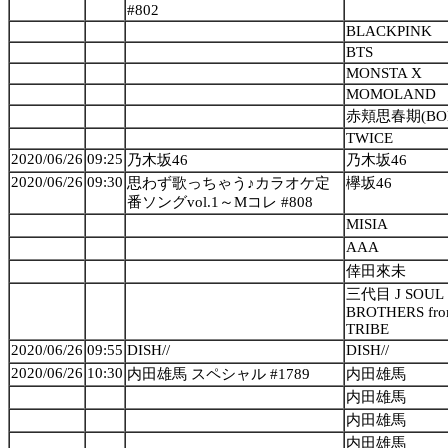
#802
BLACKPINK
BTS
MONSTA X
MOMOLAND
赤頬思春期(BOL
TWICE
2020/06/26
09:25
乃木坂46
乃木坂46
2020/06/26
09:30
思わず歌っちゃう♪カラオケ定
欅坂46
番ソングvol.1～Mコレ #808
MISIA
AAA
倖田來未
三代目 J SOUL
BROTHERS fro
TRIBE
2020/06/26
09:55
DISH//
DISH//
2020/06/26
10:30
内田雄馬 スペシャル #1789
内田雄馬
内田雄馬
内田雄馬
内田雄馬