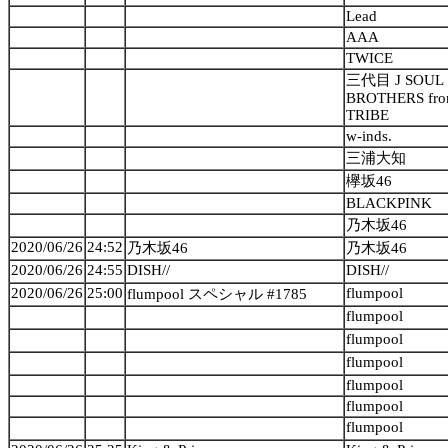
Lead
AAA
TWICE
三代目 J SOUL
BROTHERS fro
TRIBE
w-inds.
三浦大知
欅坂46
BLACKPINK
乃木坂46
2020/06/26
24:52
乃木坂46
乃木坂46
2020/06/26
24:55
DISH//
DISH//
2020/06/26
25:00
flumpool
flumpool スペシャル #1785
flumpool
flumpool
flumpool
flumpool
flumpool
flumpool