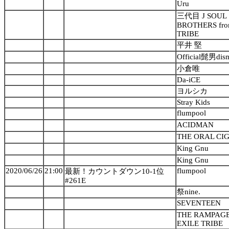
Uru
三代目 J SOUL
BROTHERS fro
TRIBE
平井 堅
Official髭男dis
小倉唯
Da-iCE
ヨルシカ
Stray Kids
flumpool
ACIDMAN
THE ORAL CI
King Gnu
King Gnu
2020/06/26
21:00
flumpool
最新！カウントダウン10-1位
#261E
祭nine.
SEVENTEEN
THE RAMPAGE
EXILE TRIBE