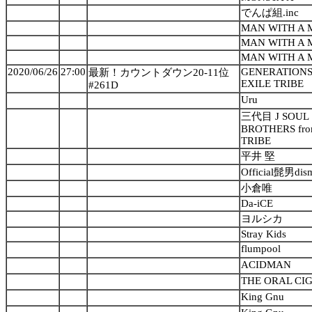
でんぱ組.inc
MAN WITH A 
MAN WITH A 
MAN WITH A 
2020/06/26
27:00
GENERATIONS
最新！カウントダウン20-11位
EXILE TRIBE
#261D
Uru
三代目 J SOUL
BROTHERS fro
TRIBE
平井 堅
Official髭男dis
小倉唯
Da-iCE
ヨルシカ
Stray Kids
flumpool
ACIDMAN
THE ORAL CI
King Gnu