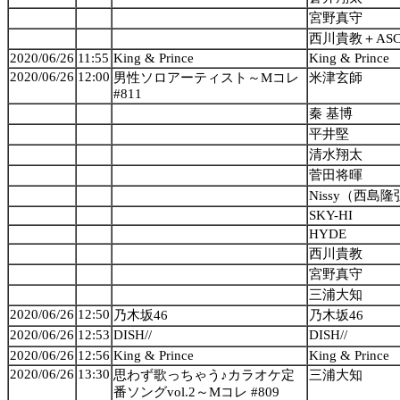
宮野真守
西川貴教＋AS
2020/06/26
11:55
King & Prince
King & Prince
2020/06/26
12:00
男性ソロアーティスト～Mコレ
米津玄師
#811
秦 基博
平井堅
清水翔太
菅田将暉
Nissy（西島
SKY-HI
HYDE
西川貴教
宮野真守
三浦大知
2020/06/26
12:50
乃木坂46
乃木坂46
2020/06/26
12:53
DISH//
DISH//
2020/06/26
12:56
King & Prince
King & Prince
2020/06/26
13:30
思わず歌っちゃう♪カラオケ定
三浦大知
番ソングvol.2～Mコレ #809