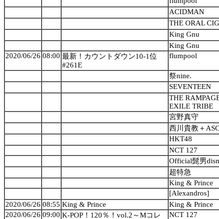
flumpool
ACIDMAN
THE ORAL CI
King Gnu
King Gnu
2020/06/26
08:00
flumpool
最新！カウントダウン10-1位
#261E
祭nine.
SEVENTEEN
THE RAMPAGE
EXILE TRIBE
宮野真守
西川貴教＋AS
HKT48
NCT 127
Official髭男dis
超特急
King & Prince
[Alexandros]
2020/06/26
08:55
King & Prince
King & Prince
2020/06/26
09:00
NCT 127
K-POP！120％！vol.2～Mコレ