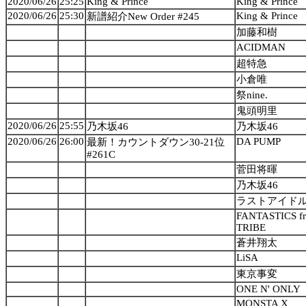
2020/06/26
25:25
King & Prince
King & Prince
2020/06/26
25:30
King & Prince
新譜紹介New Order #245
加藤和樹
ACIDMAN
超特急
小倉唯
祭nine.
鬼頭明里
2020/06/26
25:55
乃木坂46
乃木坂46
2020/06/26
26:00
DA PUMP
最新！カウントダウン30-21位
#261C
菅田将暉
乃木坂46
ラストアイド
FANTASTICS f
TRIBE
蒼井翔太
LiSA
東京事変
ONE N' ONLY
MONSTA X