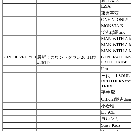
LiSA
東京事変
ONE N' ONLY
MONSTA X
でんぱ組.inc
MAN WITH A 
MAN WITH A 
MAN WITH A 
2020/06/26
07:00
GENERATIONS
最新！カウントダウン20-11位
EXILE TRIBE
#261D
Uru
三代目 J SOUL
BROTHERS fro
TRIBE
平井 堅
Official髭男dis
小倉唯
Da-iCE
ヨルシカ
Stray Kids