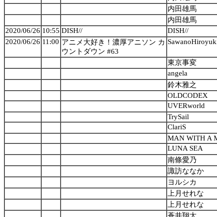
内田雄馬
内田雄馬
2020/06/26
10:55
DISH//
DISH//
2020/06/26
11:00
SawanoHiroyuk
アニメ大好き！濃厚アニソン カ
ウントダウン #63
東京事変
angela
鈴木雅之
OLDCODEX
UVERworld
TrySail
ClariS
MAN WITH A 
LUNA SEA
南條愛乃
諏訪ななか
ヨルシカ
上月せれな
上月せれな
蒼井翔太