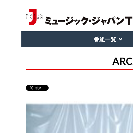
番組一覧
ARC