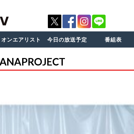
オンエアリスト
今日の放送予定
番組表
ANAPROJECT