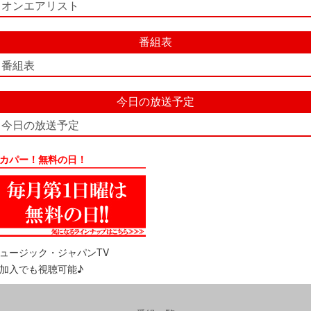
オンエアリスト
番組表
番組表
今日の放送予定
今日の放送予定
カパー！無料の日！
ュージック・ジャパンTV
加入でも視聴可能♪