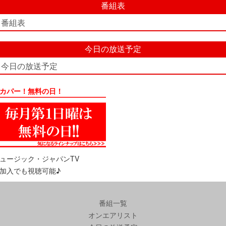
番組表
番組表
今日の放送予定
今日の放送予定
カパー！無料の日！
ュージック・ジャパンTV
加入でも視聴可能♪
番組一覧
オンエアリスト