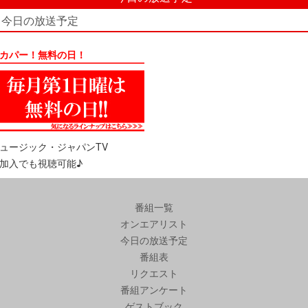
今日の放送予定
カパー！無料の日！
ュージック・ジャパンTV
加入でも視聴可能♪
番組一覧
オンエアリスト
今日の放送予定
番組表
リクエスト
番組アンケート
ゲストブック