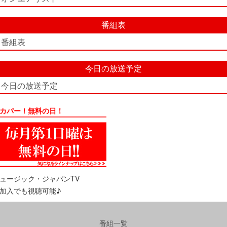
番組表
番組表
今日の放送予定
今日の放送予定
カパー！無料の日！
ュージック・ジャパンTV
加入でも視聴可能♪
番組一覧