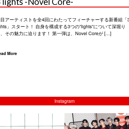
 lights -Novel Core-
注目アーティストを全4回にわたってフィーチャーする新番組「
ights」スタート！ 自身を構成する3つの”lights”について深堀り
、その魅力に迫ります！ 第一弾は、Novel Coreが […]
ead More
Instagram
musicjapantv
musicjapantv
💡8/5(水)特番放送！
💡08/05(水)23:00特番放送！
...
...