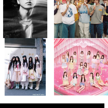
305
0
5
0
musicjapantv
musicjapantv
💡8月特番放送決定！
💡8月特番放送決定！
...
...
8月 4
8月 4
2
0
2
0