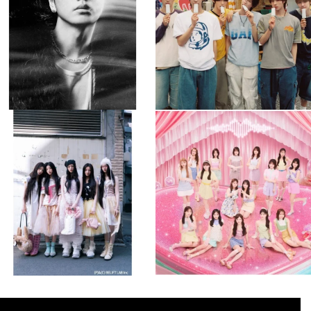
110
0
5
0
musicjapantv
musicjapantv
💡8月特番放送決定！
💡8月特番放送決定！
...
...
8月 4
8月 4
1
0
1
0