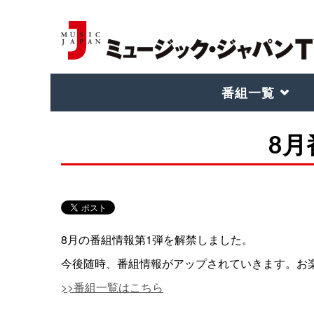
番組一覧
8月
8月の番組情報第1弾を解禁しました。
今後随時、番組情報がアップされていきます。お
>>番組一覧はこちら