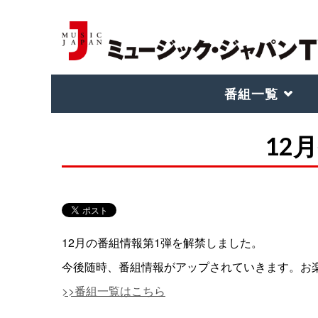
番組一覧
12
12月の番組情報第1弾を解禁しました。
今後随時、番組情報がアップされていきます。お
>>番組一覧はこちら