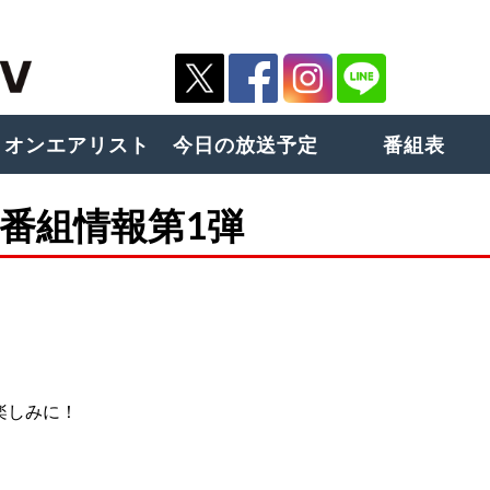
オンエアリスト
今日の放送予定
番組表
月番組情報第1弾
楽しみに！