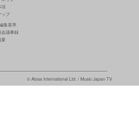
事項
マップ
編集基準
員会議事録
概要
© Atoss International Ltd. / Music Japan TV