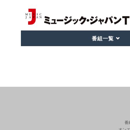
番組一覧
番
オン