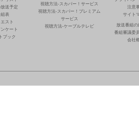
視聴方法-スカパー！サービス
の放送予定
注意
視聴方法-スカパー！プレミアム
番組表
サイト
サービス
クエスト
放送番組の
視聴方法-ケーブルテレビ
アンケート
番組審議委
トブック
会社