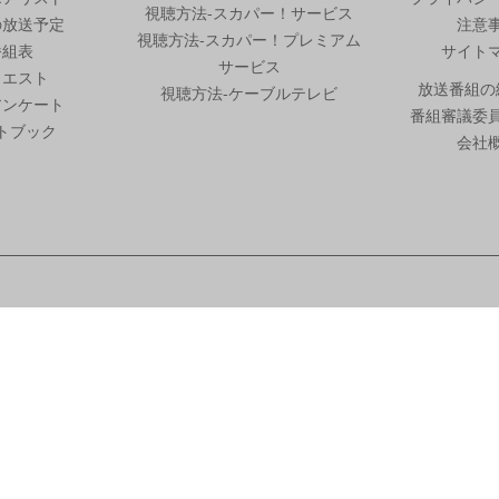
視聴方法-スカパー！サービス
の放送予定
注意
視聴方法-スカパー！プレミアム
番組表
サイト
サービス
クエスト
放送番組の
視聴方法-ケーブルテレビ
アンケート
番組審議委
トブック
会社