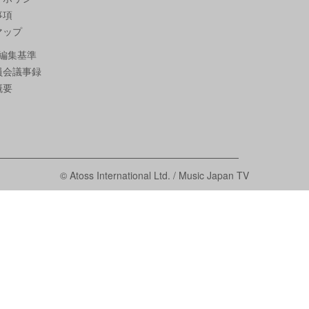
事項
マップ
編集基準
員会議事録
概要
© Atoss International Ltd. / Music Japan TV