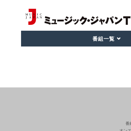
番組一覧
番
オン