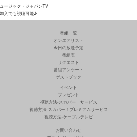
ュージック・ジャパンTV
加入でも視聴可能♪
番組一覧
オンエアリスト
今日の放送予定
番組表
リクエスト
番組アンケート
ゲストブック
イベント
プレゼント
視聴方法-スカパー！サービス
視聴方法-スカパー！プレミアムサービス
視聴方法-ケーブルテレビ
お問い合わせ