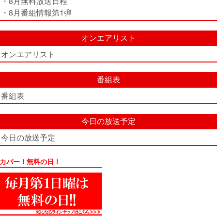
・8月無料放送日程
・8月番組情報第1弾
オンエアリスト
オンエアリスト
番組表
番組表
今日の放送予定
今日の放送予定
カパー！無料の日！