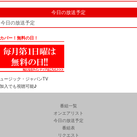
今日の放送予定
今日の放送予定
カパー！無料の日！
ュージック・ジャパンTV
加入でも視聴可能♪
番組一覧
オンエアリスト
今日の放送予定
番組表
リクエスト