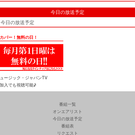
今日の放送予定
今日の放送予定
カパー！無料の日！
ュージック・ジャパンTV
加入でも視聴可能♪
番組一覧
オンエアリスト
今日の放送予定
番組表
リクエスト