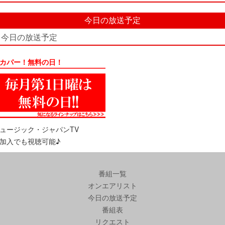
今日の放送予定
今日の放送予定
カパー！無料の日！
ュージック・ジャパンTV
加入でも視聴可能♪
番組一覧
オンエアリスト
今日の放送予定
番組表
リクエスト