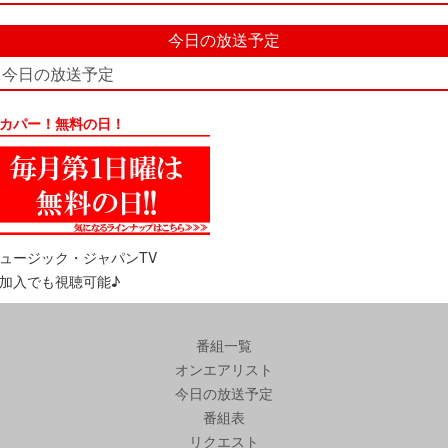
今日の放送予定
今日の放送予定
カパー！無料の日！
ュージック・ジャパンTV
加入でも視聴可能♪
番組一覧
オンエアリスト
今日の放送予定
番組表
リクエスト