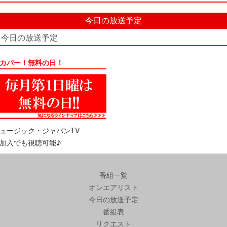
今日の放送予定
今日の放送予定
カパー！無料の日！
ュージック・ジャパンTV
加入でも視聴可能♪
番組一覧
オンエアリスト
今日の放送予定
番組表
リクエスト