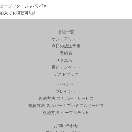
ュージック・ジャパンTV
加入でも視聴可能♪
番組一覧
オンエアリスト
今日の放送予定
番組表
リクエスト
番組アンケート
ゲストブック
イベント
プレゼント
視聴方法-スカパー！サービス
視聴方法-スカパー！プレミアムサービス
視聴方法-ケーブルテレビ
お問い合わせ