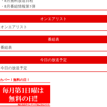
・8月無料放送日程
・8月番組情報第1弾
オンエアリスト
オンエアリスト
番組表
番組表
今日の放送予定
今日の放送予定
カパー！無料の日！