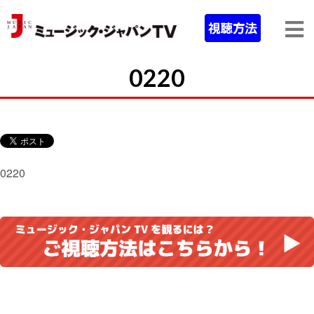
0220
0220