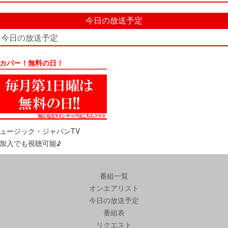
今日の放送予定
今日の放送予定
カパー！無料の日！
ュージック・ジャパンTV
加入でも視聴可能♪
番組一覧
オンエアリスト
今日の放送予定
番組表
リクエスト