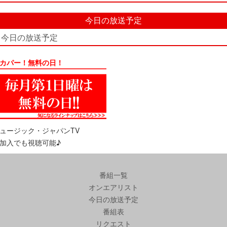
今日の放送予定
今日の放送予定
カパー！無料の日！
ュージック・ジャパンTV
加入でも視聴可能♪
番組一覧
オンエアリスト
今日の放送予定
番組表
リクエスト