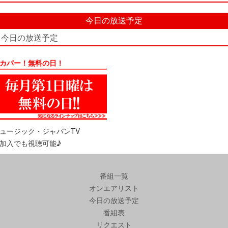
今日の放送予定
今日の放送予定
カパー！無料の日！
ュージック・ジャパンTV
加入でも視聴可能♪
番組一覧
オンエアリスト
今日の放送予定
番組表
リクエスト