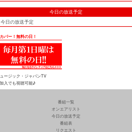
今日の放送予定
今日の放送予定
カパー！無料の日！
ュージック・ジャパンTV
加入でも視聴可能♪
番組一覧
オンエアリスト
今日の放送予定
番組表
リクエスト