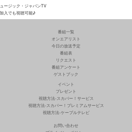
ュージック・ジャパンTV
加入でも視聴可能♪
番組一覧
オンエアリスト
今日の放送予定
番組表
リクエスト
番組アンケート
ゲストブック
イベント
プレゼント
視聴方法-スカパー！サービス
視聴方法-スカパー！プレミアムサービス
視聴方法-ケーブルテレビ
お問い合わせ