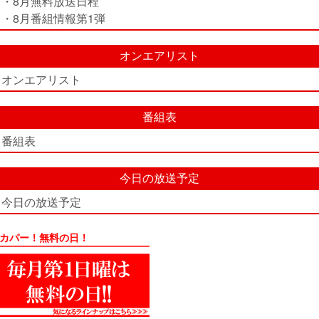
・8月無料放送日程
・8月番組情報第1弾
オンエアリスト
オンエアリスト
番組表
番組表
今日の放送予定
今日の放送予定
カパー！無料の日！