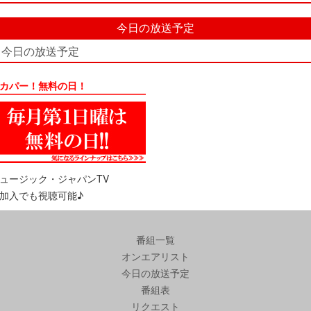
今日の放送予定
今日の放送予定
カパー！無料の日！
ュージック・ジャパンTV
加入でも視聴可能♪
番組一覧
オンエアリスト
今日の放送予定
番組表
リクエスト