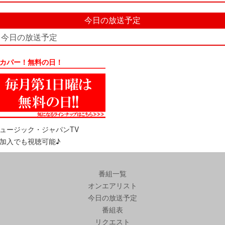
今日の放送予定
今日の放送予定
カパー！無料の日！
ュージック・ジャパンTV
加入でも視聴可能♪
番組一覧
オンエアリスト
今日の放送予定
番組表
リクエスト