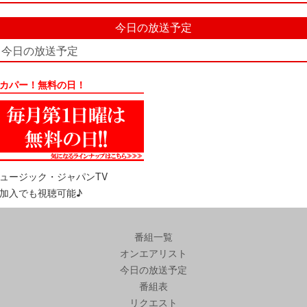
今日の放送予定
今日の放送予定
カパー！無料の日！
ュージック・ジャパンTV
加入でも視聴可能♪
番組一覧
オンエアリスト
今日の放送予定
番組表
リクエスト