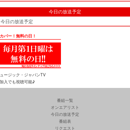
今日の放送予定
今日の放送予定
カパー！無料の日！
ュージック・ジャパンTV
加入でも視聴可能♪
番組一覧
オンエアリスト
今日の放送予定
番組表
リクエスト