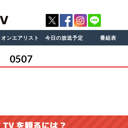
オンエアリスト
今日の放送予定
番組表
0507