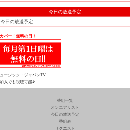
今日の放送予定
今日の放送予定
カパー！無料の日！
ュージック・ジャパンTV
加入でも視聴可能♪
番組一覧
オンエアリスト
今日の放送予定
番組表
リクエスト