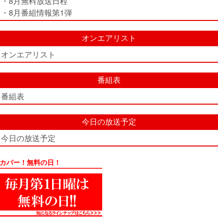
・8月無料放送日程
・8月番組情報第1弾
オンエアリスト
オンエアリスト
番組表
番組表
今日の放送予定
今日の放送予定
カパー！無料の日！