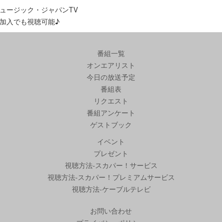
ュージック・ジャパンTV
加入でも視聴可能♪
番組一覧
オンエアリスト
今日の放送予定
番組表
リクエスト
番組アンケート
ゲストブック
イベント
プレゼント
視聴方法-スカパー！サービス
視聴方法-スカパー！プレミアムサービス
視聴方法-ケーブルテレビ
お問い合わせ