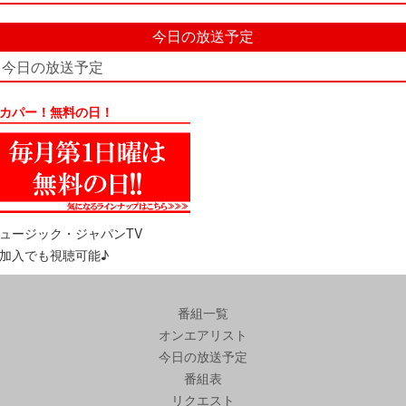
今日の放送予定
今日の放送予定
カパー！無料の日！
ュージック・ジャパンTV
加入でも視聴可能♪
番組一覧
オンエアリスト
今日の放送予定
番組表
リクエスト