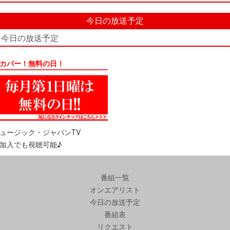
今日の放送予定
今日の放送予定
カパー！無料の日！
ュージック・ジャパンTV
加入でも視聴可能♪
番組一覧
オンエアリスト
今日の放送予定
番組表
リクエスト