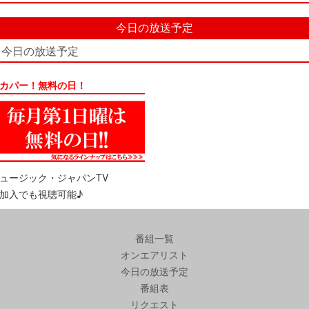
今日の放送予定
今日の放送予定
カパー！無料の日！
ュージック・ジャパンTV
加入でも視聴可能♪
番組一覧
オンエアリスト
今日の放送予定
番組表
リクエスト