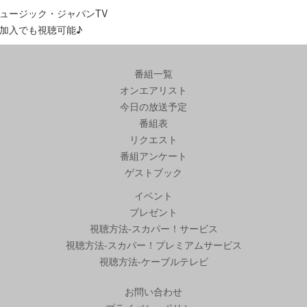
ュージック・ジャパンTV
加入でも視聴可能♪
番組一覧
オンエアリスト
今日の放送予定
番組表
リクエスト
番組アンケート
ゲストブック
イベント
プレゼント
視聴方法-スカパー！サービス
視聴方法-スカパー！プレミアムサービス
視聴方法-ケーブルテレビ
お問い合わせ