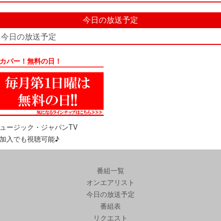
今日の放送予定
今日の放送予定
カパー！無料の日！
ュージック・ジャパンTV
加入でも視聴可能♪
番組一覧
オンエアリスト
今日の放送予定
番組表
リクエスト