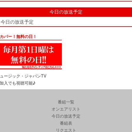
今日の放送予定
今日の放送予定
カパー！無料の日！
ュージック・ジャパンTV
加入でも視聴可能♪
番組一覧
オンエアリスト
今日の放送予定
番組表
リクエスト