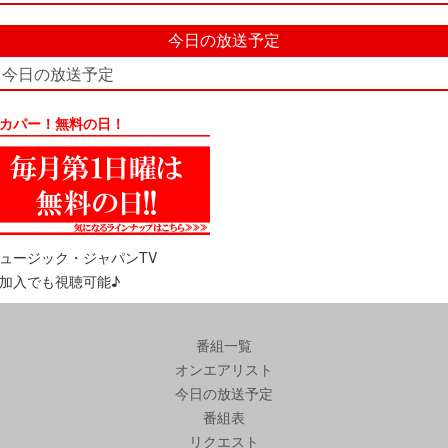
今日の放送予定
今日の放送予定
カパー！無料の日！
ュージック・ジャパンTV
加入でも視聴可能♪
番組一覧
オンエアリスト
今日の放送予定
番組表
リクエスト