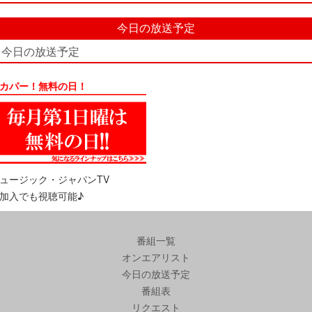
今日の放送予定
今日の放送予定
カパー！無料の日！
ュージック・ジャパンTV
加入でも視聴可能♪
番組一覧
オンエアリスト
今日の放送予定
番組表
リクエスト