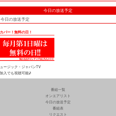
今日の放送予定
今日の放送予定
カパー！無料の日！
ュージック・ジャパンTV
加入でも視聴可能♪
番組一覧
オンエアリスト
今日の放送予定
番組表
リクエスト