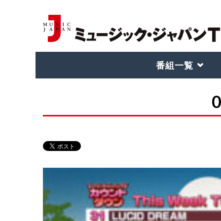
番組一覧
0