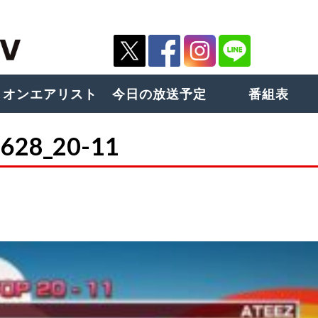
オンエアリスト
今日の放送予定
番組表
628_20-11