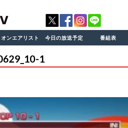
オンエアリスト
今日の放送予定
番組表
0629_10-1